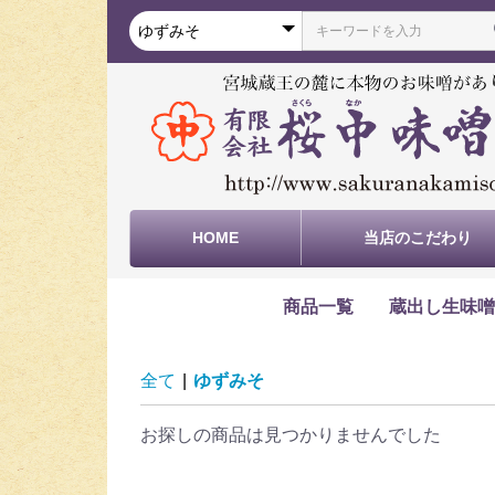
HOME
当店のこだわり
商品一覧
蔵出し生味噌
桜（さくら）
粋（いき）
旬（しゅん）
彩（さい）
然（ぜん）
全て
|
ゆずみそ
お探しの商品は見つかりませんでした